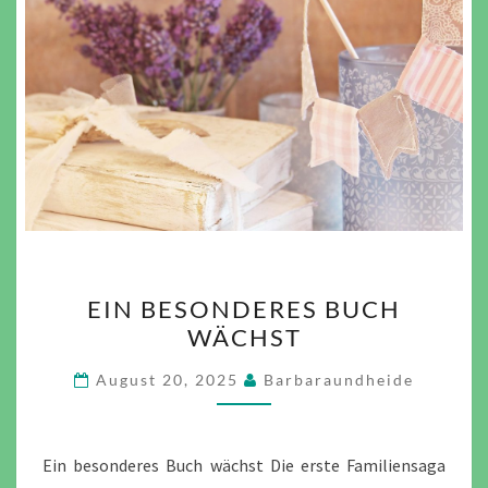
EIN
EIN BESONDERES BUCH
BESONDERES
WÄCHST
BUCH
WÄCHST
August 20, 2025
Barbaraundheide
Ein besonderes Buch wächst Die erste Familiensaga