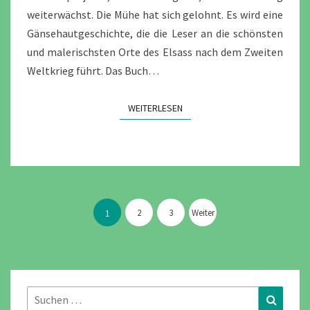
weiterwächst. Die Mühe hat sich gelohnt. Es wird eine
Gänsehautgeschichte, die die Leser an die schönsten
und malerischsten Orte des Elsass nach dem Zweiten
Weltkrieg führt. Das Buch…
WEITERLESEN
WEITERLESEN
Seitennummerierung
der
2
3
Weiter
1
Beiträge
Suchen
Suchen