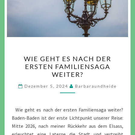
WIE
WIE GEHT ES NACH DER
GEHT
ERSTEN FAMILIENSAGA
ES
WEITER?
NACH
DER
Dezember 5, 2024
Barbaraundheide
ERSTEN
FAMILIENSAGA
WEITER?
Wie geht es nach der ersten Familiensaga weiter?
Baden-Baden ist der erste Lichtpunkt unserer Reise:
Mitte 2026, nach meiner Rückkehr aus dem Elsass,
erleuchtet eine Laterne die Stadt und vertreibt