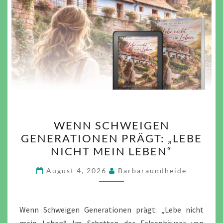
WENN
WENN SCHWEIGEN
SCHWEIGEN
GENERATIONEN PRÄGT: „LEBE
GENERATIONEN
NICHT MEIN LEBEN“
PRÄGT:
„LEBE
August 4, 2026
Barbaraundheide
NICHT
MEIN
LEBEN“
Wenn Schweigen Generationen prägt: „Lebe nicht
mein Leben“ Im Schatten der Felsenhäuser von