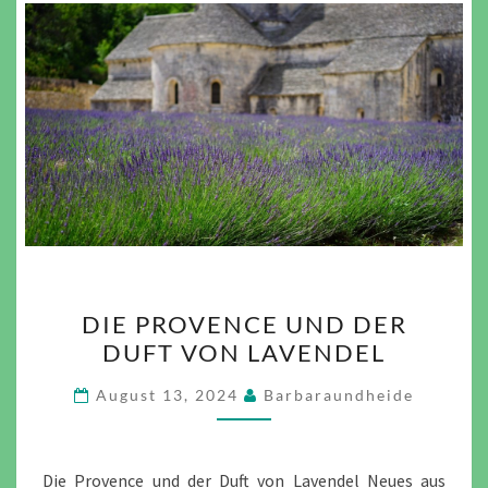
DIE
DIE PROVENCE UND DER
PROVENCE
DUFT VON LAVENDEL
UND
DER
August 13, 2024
Barbaraundheide
DUFT
VON
LAVENDEL
Die Provence und der Duft von Lavendel Neues aus