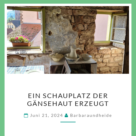
EIN
EIN SCHAUPLATZ DER
SCHAUPLATZ
GÄNSEHAUT ERZEUGT
DER
GÄNSEHAUT
Juni 21, 2024
Barbaraundheide
ERZEUGT