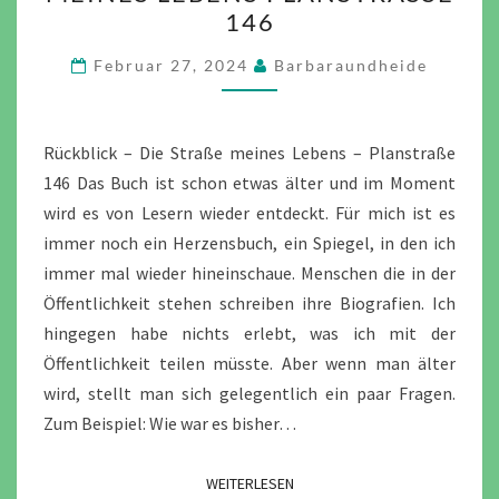
DIE
6
STRASSE M
EINES L
Februar 27, 2024
Barbaraundheide
EBENS P
LANSTRASSE 14
6
Rückblick – Die Straße meines Lebens – Planstraße
146 Das Buch ist schon etwas älter und im Moment
wird es von Lesern wieder entdeckt. Für mich ist es
immer noch ein Herzensbuch, ein Spiegel, in den ich
immer mal wieder hineinschaue. Menschen die in der
Öffentlichkeit stehen schreiben ihre Biografien. Ich
hingegen habe nichts erlebt, was ich mit der
Öffentlichkeit teilen müsste. Aber wenn man älter
wird, stellt man sich gelegentlich ein paar Fragen.
Zum Beispiel: Wie war es bisher…
WEITERLESEN
WEITERLESEN