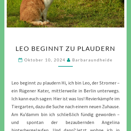
LEO
LEO BEGINNT ZU PLAUDERN
BEGINNT
ZU
Oktober 10, 2024
Barbaraundheide
PLAUDERN
Leo beginnt zu plaudern Hi, ich bin Leo, der Stromer –
ein Rügener Kater, mittlerweile in Berlin unterwegs.
Ich kann euch sagen: Hier ist was los! Revierkämpfe im
Tiergarten, dazu die Suche nach einem neuen Zuhause.
Am Ku’damm bin ich schließlich fündig geworden –
und spontan der bezaubernden Angelina
hinterhergelaufen. Und dann?Jetzt wohne ich in