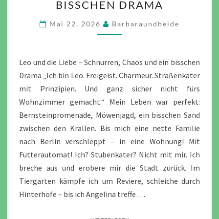
BISSCHEN DRAMA
LIEBE
–
Mai 22, 2026
Barbaraundheide
SCHNURREN,
CHAOS
UND
Leo und die Liebe – Schnurren, Chaos und ein bisschen
EIN
Drama „Ich bin Leo. Freigeist. Charmeur. Straßenkater
BISSCHEN
mit Prinzipien. Und ganz sicher nicht fürs
DRAMA
Wohnzimmer gemacht.“ Mein Leben war perfekt:
Bernsteinpromenade, Möwenjagd, ein bisschen Sand
zwischen den Krallen. Bis mich eine nette Familie
nach Berlin verschleppt – in eine Wohnung! Mit
Futterautomat! Ich? Stubenkater? Nicht mit mir. Ich
breche aus und erobere mir die Stadt zurück. Im
Tiergarten kämpfe ich um Reviere, schleiche durch
Hinterhöfe – bis ich Angelina treffe….