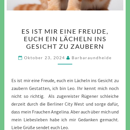
ES
ES IST MIR EINE FREUDE,
IST
EUCH EIN LÄCHELN INS
MIR
GESICHT ZU ZAUBERN
EINE
FREUDE,
Oktober 23, 2024
Barbaraundheide
EUCH
EIN
LÄCHELN
Es ist mir eine Freude, euch ein Lächeln ins Gesicht zu
INS
zaubern Gestatten, ich bin Leo. Ihr kennt mich noch
GESICHT
nicht so richtig. Als zugereister Rügener schleiche
ZU
derzeit durch die Berliner City West und sorge dafür,
ZAUBERN
dass mein Frauchen Angelina. Aber auch über mich und
mein Liebesleben habe ich mir Gedanken gemacht.
Liebe Grüße sendet euch Leo.