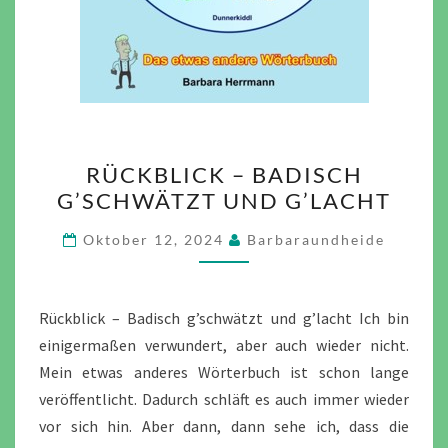
RÜCKBLICK
RÜCKBLICK – BADISCH
–
G’SCHWÄTZT UND G’LACHT
BADISCH
G’SCHWÄTZT
Oktober 12, 2024
Barbaraundheide
UND
G’LACHT
Rückblick – Badisch g’schwätzt und g’lacht Ich bin
einigermaßen verwundert, aber auch wieder nicht.
Mein etwas anderes Wörterbuch ist schon lange
veröffentlicht. Dadurch schläft es auch immer wieder
vor sich hin. Aber dann, dann sehe ich, dass die