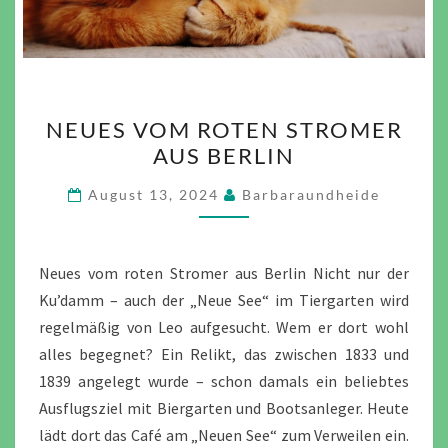
NEUES
NEUES VOM ROTEN STROMER
VOM
AUS BERLIN
ROTEN
STROMER
August 13, 2024
Barbaraundheide
AUS
BERLIN
Neues vom roten Stromer aus Berlin Nicht nur der
Ku’damm – auch der „Neue See“ im Tiergarten wird
regelmäßig von Leo aufgesucht. Wem er dort wohl
alles begegnet? Ein Relikt, das zwischen 1833 und
1839 angelegt wurde – schon damals ein beliebtes
Ausflugsziel mit Biergarten und Bootsanleger. Heute
lädt dort das Café am „Neuen See“ zum Verweilen ein.