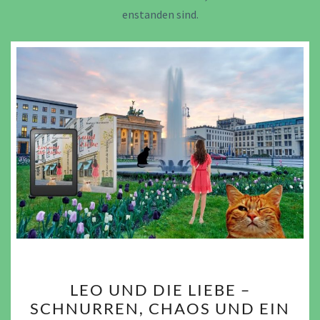
enstanden sind.
LEO
LEO UND DIE LIEBE –
UND
SCHNURREN, CHAOS UND EIN
DIE