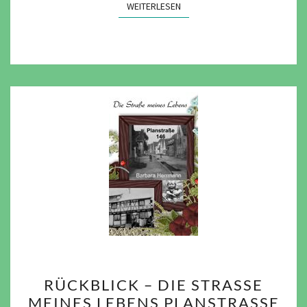
WEITERLESEN
WEITERLESEN
RÜCKBLICK
RÜCKBLICK – DIE STRASSE M
–
EINES LEBENS PLANSTRASSE 14