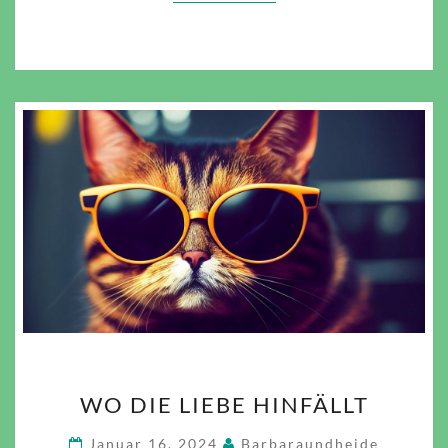
WO
WO DIE LIEBE HINFÄLLT
DIE
LIEBE
Januar 16, 2024
Barbaraundheide