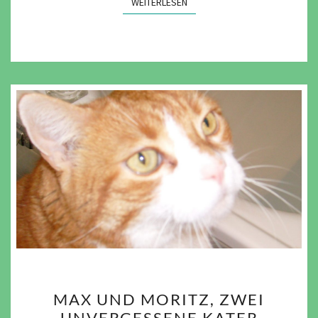
WEITERLESEN
WEITERLESEN
MAX
MAX UND MORITZ, ZWEI
UND
UNVERGESSENE KATER