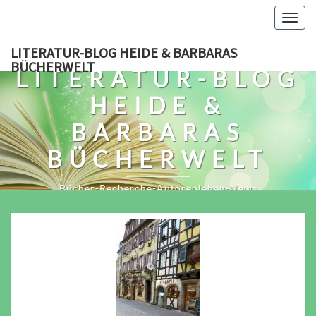
Skip
Togg
to
navig
content
LITERATUR-BLOG HEIDE & BARBARAS
BÜCHERWELT
LITERATUR-BLOG
HEIDE &
BARBARAS
BÜCHERWELT
Bücher-Recherche-Autorenleben-News