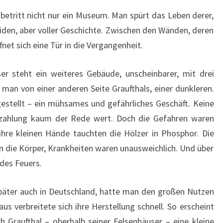
etritt nicht nur ein Museum. Man spürt das Leben derer,
eiden, aber voller Geschichte. Zwischen den Wänden, deren
fnet sich eine Tür in die Vergangenheit.
er steht ein weiteres Gebäude, unscheinbarer, mit drei
 man von einer anderen Seite Graufthals, einer dunkleren.
gestellt – ein mühsames und gefährliches Geschäft. Keine
ezahlung kaum der Rede wert. Doch die Gefahren waren
ihre kleinen Hände tauchten die Hölzer in Phosphor. Die
in die Körper, Krankheiten waren unausweichlich. Und über
des Feuers.
später auch in Deutschland, hatte man den großen Nutzen
us verbreitete sich ihre Herstellung schnell. So erscheint
ch Graufthal – oberhalb seiner Felsenhäuser – eine kleine