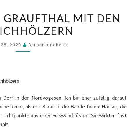
DAS
N GRAUFTHAL MIT DEN
LEBEN
EICHHÖLZERN
IN
GRAUFTHAL
MIT
 28, 2020
Barbaraundheide
DEN
STREICHHÖLZERN
chhölzern
es Dorf in den Nordvogesen. Ich bin eher zufällig darauf
ine Reise, als mir Bilder in die Hände fielen: Häuser, die
ne Lichtpunkte aus einer Felswand lösten. Sie wirkten fast
malt.