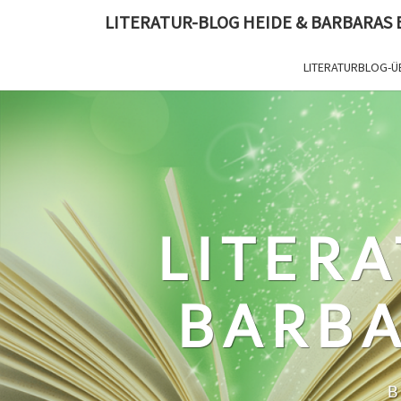
Skip
LITERATUR-BLOG HEIDE & BARBARAS
to
content
LITERATURBLOG-Ü
LITERA
BARBA
B