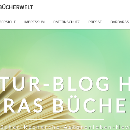
 BÜCHERWELT
BERSICHT
IMPRESSUM
DATERNSCHUTZ
PRESSE
BARBARAS 
TUR-BLOG 
RAS BÜCH
ücher-Recherche-Autorenleben-Ne