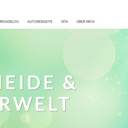
REISEBLOG
AUTORENSEITE
VITA
ÜBER MICH
HEIDE &
ERWELT
ws