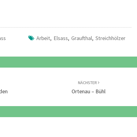
ass
Arbeit
,
Elsass
,
Graufthal
,
Streichhölzer
NÄCHSTER
aden
Ortenau – Bühl