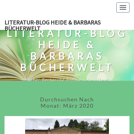
Skip
Togg
to
navig
content
LITERATUR-BLOG HEIDE & BARBARAS
BÜCHERWELT
LITERATUR-BLOG
HEIDE &
BARBARAS
BÜCHERWELT
Bücher-Recherche-Autorenleben-News
Durchsuchen Nach
Monat:
März 2020