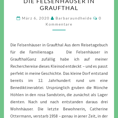
DIE FELSENHÄUSER IN
FELSENHÄUSER
GRAUFTHAL
IN
GRAUFTHAL
Komment
März 6, 2020
Barbaraundheide
0
Kommentare
Die Felsenhäuser in Graufthal Aus dem Reisetagebuch
für die Familiensaga Die Felsenhäuser in
GraufthalGanz zufällig habe ich auf meiner
Recherchereise dieses Kleinod entdeckt – und es passt
perfekt in meine Geschichte. Das kleine Dorf entstand
bereits im 12. Jahrhundert rund um eine
Benediktinerabtei. Ursprünglich gruben die Mönche
Höhlen in den rosa Sandstein, die zunächst als Lager
dienten. Nach und nach entstanden daraus drei
Wohnhäuser. Die letzte Bewohnerin, Catherine
Ottermann, verstarb 1958 – genau in jener Zeit, in der