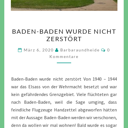
BADEN-
BADEN-BADEN WURDE NICHT
BADEN
ZERSTÖRT
WURDE
NICHT
Komment
März 6, 2020
Barbaraundheide
0
ZERSTÖRT
Kommentare
Baden-Baden wurde nicht zerstört Von 1940 – 1944
war das Elsass von der Wehrmacht besetzt und war
kein gefährdendes Grenzgebiet. Viele flüchteten gar
nach Baden-Baden, weil die Sage umging, dass
feindliche Flugzeuge Handzettel abgeworfen hätten
mit der Aussage: Baden-Baden werden wir verschonen,
denn da wollen wir mal wohnen! Bald wurde es sogar