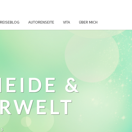
REISEBLOG
AUTORENSEITE
VITA
ÜBER MICH
HEIDE &
ERWELT
ws