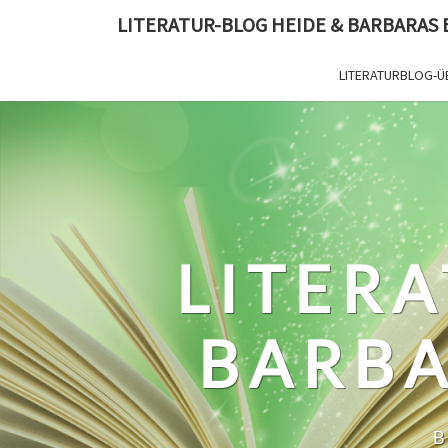
Skip
LITERATUR-BLOG HEIDE & BARBARAS
to
content
LITERATURBLOG-Ü
LITERA
BARBA
B