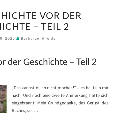
DIE
CHICHTE VOR DER
GESCHICHTE
ICHTE – TEIL 2
VOR
DER
GESCHICHTE
 8, 2023
Barbaraundheide
–
TEIL
r der Geschichte – Teil 2
2
„Das kannst du so nicht machen!“ – es hallte in mir
nach. Und noch eine zweite Anmerkung hatte sich
eingebrannt: Mein Grundgedanke, das Gerüst des
Buches, sei …