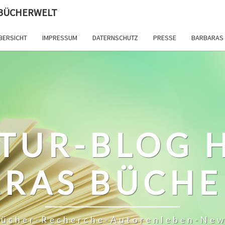
 BÜCHERWELT
BERSICHT
IMPRESSUM
DATERNSCHUTZ
PRESSE
BARBARAS 
TUR-BLOG 
RAS BÜCH
ücher-Recherche-Autorenleben-Ne