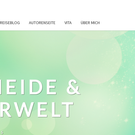
REISEBLOG
AUTORENSEITE
VITA
ÜBER MICH
HEIDE &
ERWELT
ws