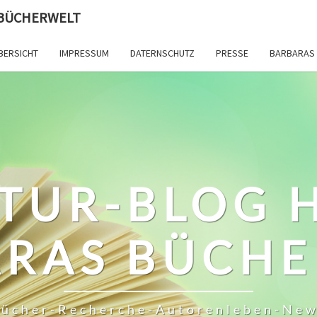
 BÜCHERWELT
BERSICHT
IMPRESSUM
DATERNSCHUTZ
PRESSE
BARBARAS 
TUR-BLOG 
RAS BÜCH
ücher-Recherche-Autorenleben-Ne