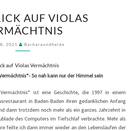
RÜCKBLICK
ICK AUF VIOLAS
AUF
RMÄCHTNIS
VIOLAS
VERMÄCHTNIS
18, 2021
Barbaraundheide
ck auf Violas Vermächtnis
 Vermächtnis“- So nah kann nur der Himmel sein
 Vermächtnis“ ist eine Geschichte, die 1997 in einem
srestaurant in Baden-Baden ihren gedanklichen Anfang
d dann trotzdem noch mehr als ein ganzes Jahrzehnt in
ublade des Computers im Tiefschlaf verbrachte. Mehr als
hre feilte ich dann immer wieder an den Lebensläufen der