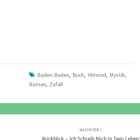
Baden-Baden
,
Buch
,
Himmel
,
Mystik
,
Roman
,
Zufall
NÄCHSTER
Rückblick – Ich Schreib Mich In Dein Leben