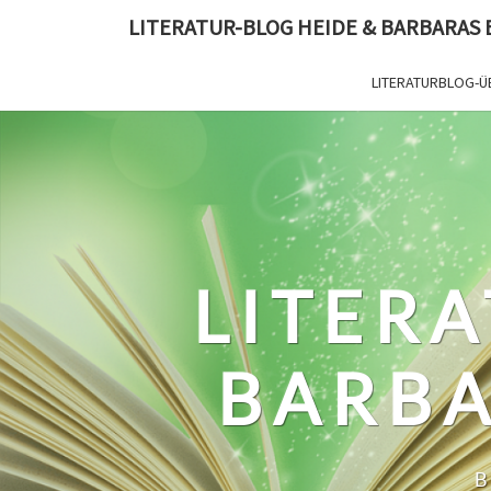
Skip
LITERATUR-BLOG HEIDE & BARBARAS
to
content
LITERATURBLOG-Ü
LITERA
BARBA
B