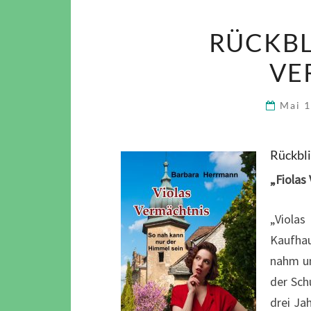
RÜCKBL
VE
Mai 
Rückbli
„Fiolas
„Violas
Kaufhau
nahm un
der Sch
drei Ja