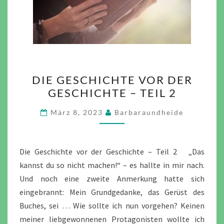
DIE
DIE GESCHICHTE VOR DER
GESCHICHTE
GESCHICHTE – TEIL 2
VOR
DER
März 8, 2023
Barbaraundheide
GESCHICHTE
–
TEIL
Die Geschichte vor der Geschichte – Teil 2 „Das
2
kannst du so nicht machen!“ – es hallte in mir nach.
Und noch eine zweite Anmerkung hatte sich
eingebrannt: Mein Grundgedanke, das Gerüst des
Buches, sei … Wie sollte ich nun vorgehen? Keinen
meiner liebgewonnenen Protagonisten wollte ich