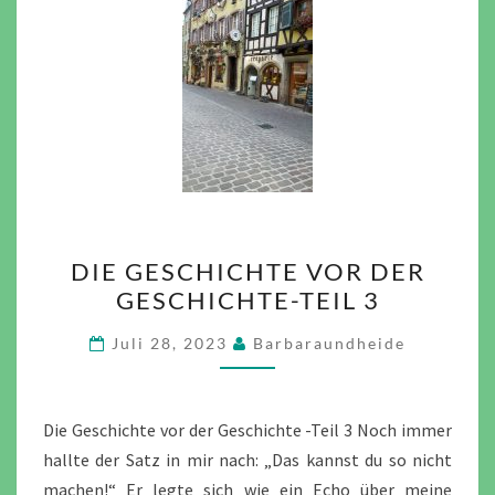
DIE
DIE GESCHICHTE VOR DER
GESCHICHTE
GESCHICHTE-TEIL 3
VOR
DER
Juli 28, 2023
Barbaraundheide
GESCHICHTE-
TEIL
3
Die Geschichte vor der Geschichte -Teil 3 Noch immer
hallte der Satz in mir nach: „Das kannst du so nicht
machen!“ Er legte sich wie ein Echo über meine