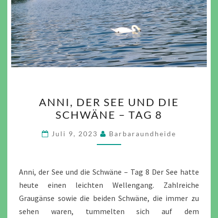
ANNI,
ANNI, DER SEE UND DIE
DER
SCHWÄNE – TAG 8
SEE
UND
Juli 9, 2023
Barbaraundheide
DIE
SCHWÄNE
–
Anni, der See und die Schwäne – Tag 8 Der See hatte
TAG
heute einen leichten Wellengang. Zahlreiche
8
Graugänse sowie die beiden Schwäne, die immer zu
sehen waren, tummelten sich auf dem