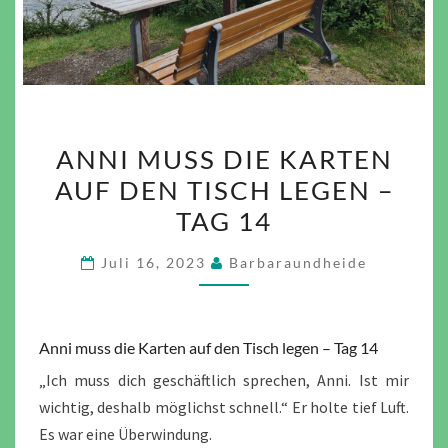
ANNI
ANNI MUSS DIE KARTEN
MUSS
AUF DEN TISCH LEGEN –
DIE
TAG 14
KARTEN
AUF
Juli 16, 2023
Barbaraundheide
DEN
TISCH
LEGEN
Anni muss die Karten auf den Tisch legen – Tag 14
–
TAG
„Ich muss dich geschäftlich sprechen, Anni. Ist mir
14
wichtig, deshalb möglichst schnell.“ Er holte tief Luft.
Es war eine Überwindung.