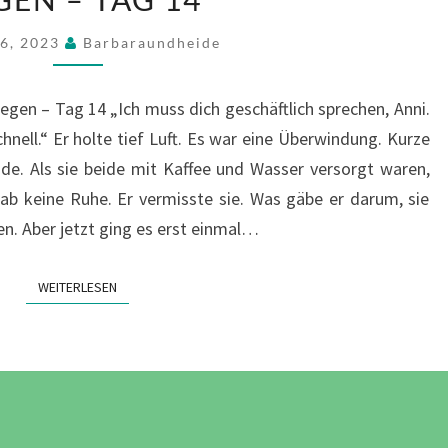
KARTEN
16, 2023
Barbaraundheide
AUF
DEN
egen – Tag 14 „Ich muss dich geschäftlich sprechen, Anni.
TISCH
hnell.“ Er holte tief Luft. Es war eine Überwindung. Kurze
LEGEN
inde. Als sie beide mit Kaffee und Wasser versorgt waren,
–
gab keine Ruhe. Er vermisste sie. Was gäbe er darum, sie
TAG
en. Aber jetzt ging es erst einmal…
14
WEITERLESEN
WEITERLESEN