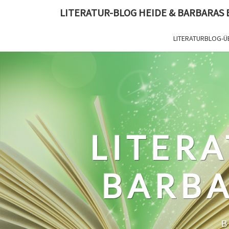
Skip
LITERATUR-BLOG HEIDE & BARBARAS
to
content
LITERATURBLOG-Ü
LITERA
BARBA
B