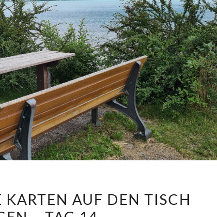
ANNI
E KARTEN AUF DEN TISCH
MUSS
GEN – TAG 14
DIE