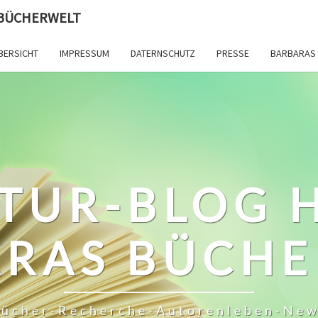
 BÜCHERWELT
BERSICHT
IMPRESSUM
DATERNSCHUTZ
PRESSE
BARBARAS 
TUR-BLOG 
RAS BÜCH
ücher-Recherche-Autorenleben-Ne