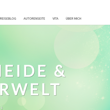
REISEBLOG
AUTORENSEITE
VITA
ÜBER MICH
HEIDE &
ERWELT
ws