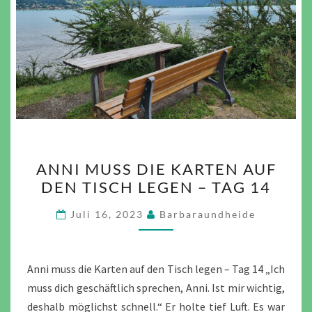
ANNI
ANNI MUSS DIE KARTEN AUF
MUSS
DEN TISCH LEGEN – TAG 14
DIE
KARTEN
Juli 16, 2023
Barbaraundheide
AUF
DEN
TISCH
Anni muss die Karten auf den Tisch legen – Tag 14 „Ich
LEGEN
muss dich geschäftlich sprechen, Anni. Ist mir wichtig,
–
deshalb möglichst schnell.“ Er holte tief Luft. Es war