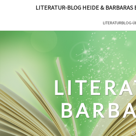
Skip
LITERATUR-BLOG HEIDE & BARBARAS
to
content
LITERATURBLOG-Ü
LITERA
BARBA
B