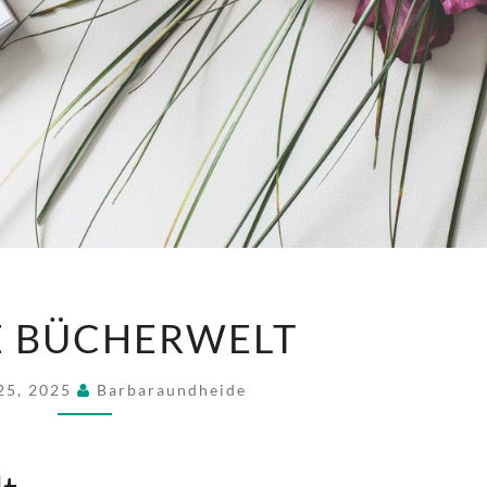
MEINE
E BÜCHERWELT
BÜCHERWELT
 25, 2025
Barbaraundheide