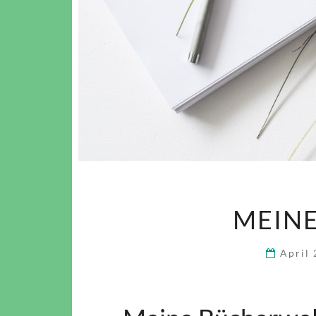
MEIN
April