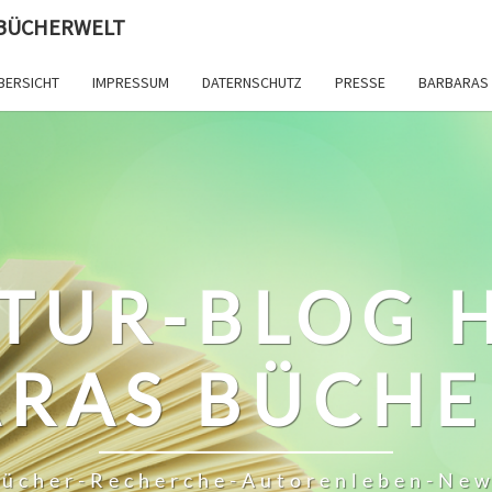
 BÜCHERWELT
BERSICHT
IMPRESSUM
DATERNSCHUTZ
PRESSE
BARBARAS 
TUR-BLOG 
RAS BÜCH
ücher-Recherche-Autorenleben-Ne