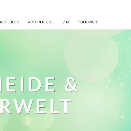
REISEBLOG
AUTORENSEITE
VITA
ÜBER MICH
HEIDE &
ERWELT
ws