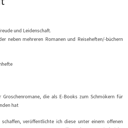
t
 Freude und Leidenschaft.
Feder neben mehreren Romanen und Reiseheften/-büchern
nhefte
er Groschenromane, die als E-Books zum Schmökern für
unden hat
chaffen, veröffentlichte ich diese unter einem offenen