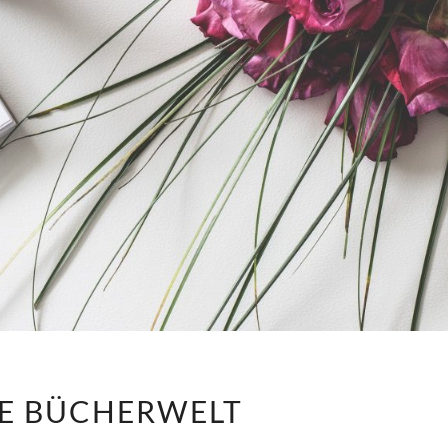
MEINE
E BÜCHERWELT
BÜCHERWELT