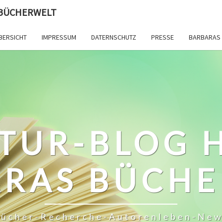
 BÜCHERWELT
BERSICHT
IMPRESSUM
DATERNSCHUTZ
PRESSE
BARBARAS 
TUR-BLOG 
RAS BÜCH
ücher-Recherche-Autorenleben-Ne