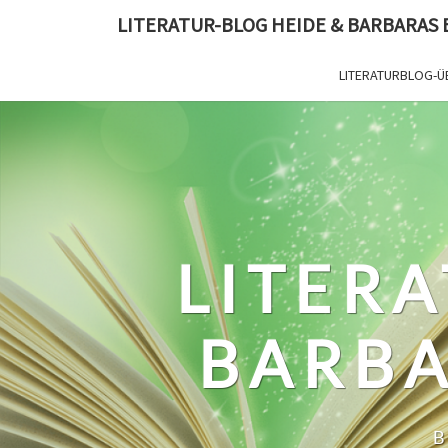
Skip
LITERATUR-BLOG HEIDE & BARBARAS
to
content
LITERATURBLOG-Ü
LITERA
BARBA
B