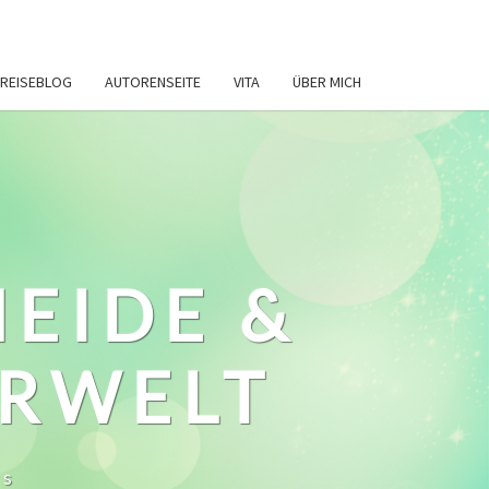
REISEBLOG
AUTORENSEITE
VITA
ÜBER MICH
HEIDE &
ERWELT
ws