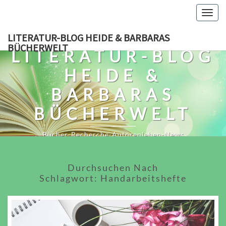
Skip
Togg
to
navig
content
LITERATUR-BLOG HEIDE & BARBARAS
BÜCHERWELT
LITERATUR-BLOG
HEIDE &
BARBARAS
BÜCHERWELT
Bücher-Recherche-Autorenleben-News
Durchsuchen Nach
Schlagwort:
Handarbeitshefte