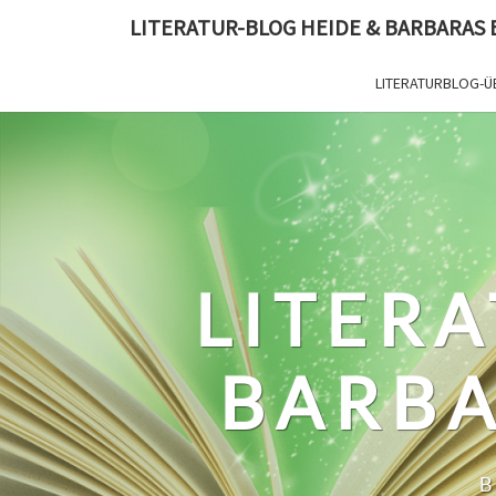
Skip
LITERATUR-BLOG HEIDE & BARBARAS
to
content
LITERATURBLOG-Ü
LITERA
BARBA
B