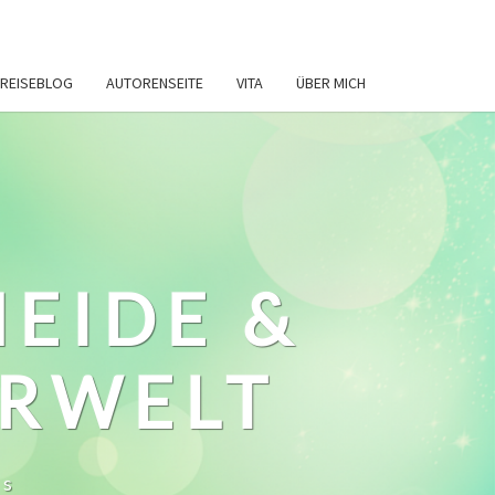
REISEBLOG
AUTORENSEITE
VITA
ÜBER MICH
HEIDE &
ERWELT
ws