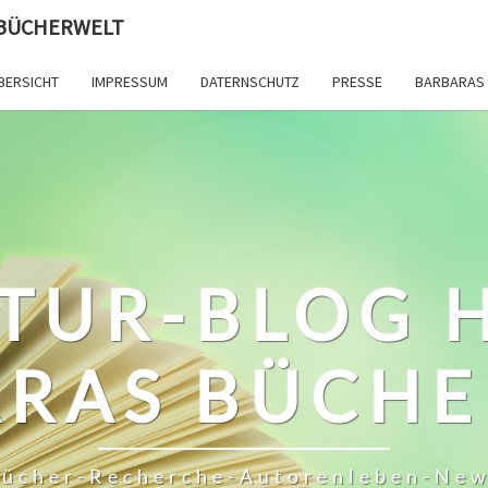
 BÜCHERWELT
BERSICHT
IMPRESSUM
DATERNSCHUTZ
PRESSE
BARBARAS 
TUR-BLOG 
RAS BÜCH
ücher-Recherche-Autorenleben-Ne