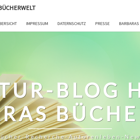
 BÜCHERWELT
BERSICHT
IMPRESSUM
DATERNSCHUTZ
PRESSE
BARBARAS 
TUR-BLOG 
RAS BÜCH
ücher-Recherche-Autorenleben-Ne