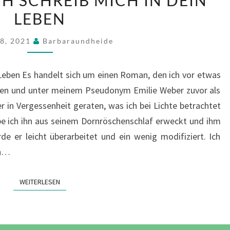
–
LEBEN
ICH
SCHREIB
18, 2021
Barbaraundheide
MICH
IN
n Leben Es handelt sich um einen Roman, den ich vor etwas
DEIN
ben und unter meinem Pseudonym Emilie Weber zuvor als
LEBEN
 in Vergessenheit geraten, was ich bei Lichte betrachtet
e ich ihn aus seinem Dornröschenschlaf erweckt und ihm
e er leicht überarbeitet und ein wenig modifiziert. Ich
un…
WEITERLESEN
WEITERLESEN