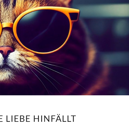
WO
 LIEBE HINFÄLLT
DIE
LIEBE