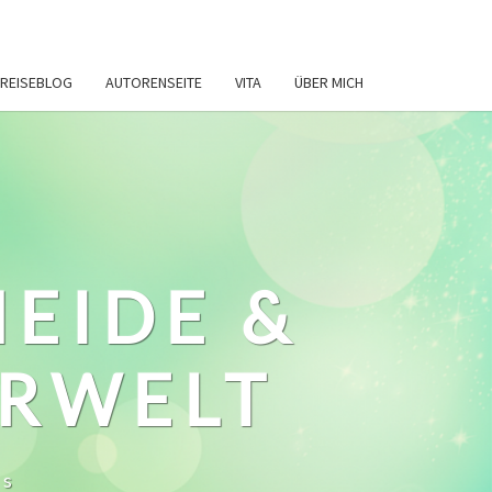
REISEBLOG
AUTORENSEITE
VITA
ÜBER MICH
HEIDE &
ERWELT
ws