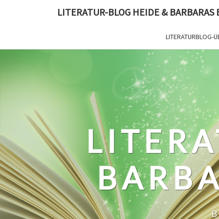
Skip
LITERATUR-BLOG HEIDE & BARBARAS
to
content
LITERATURBLOG-Ü
LITERA
BARBA
B