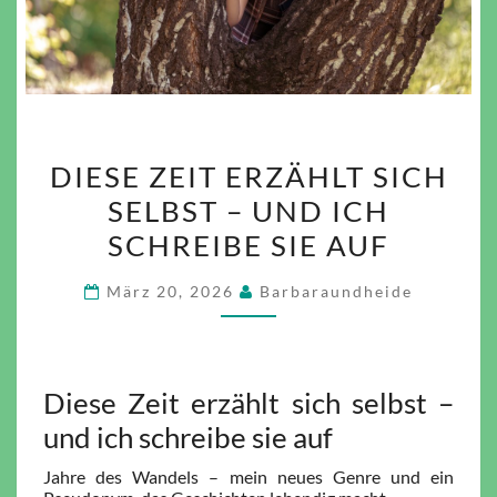
DIESE
DIESE ZEIT ERZÄHLT SICH
ZEIT
SELBST – UND ICH
ERZÄHLT
SCHREIBE SIE AUF
SICH
SELBST
März 20, 2026
Barbaraundheide
–
UND
ICH
SCHREIBE
Diese Zeit erzählt sich selbst –
SIE
und ich schreibe sie auf
AUF
Jahre des Wandels – mein neues Genre und ein