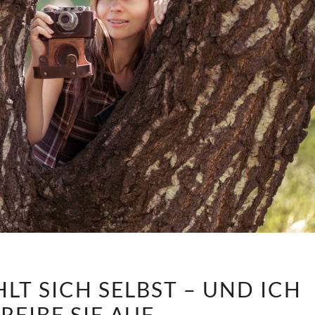
DIESE
HLT SICH SELBST – UND ICH
ZEIT
REIBE SIE AUF
ERZÄHLT