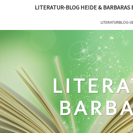
Skip
LITERATUR-BLOG HEIDE & BARBARAS
to
content
LITERATURBLOG-Ü
LITERA
BARBA
B