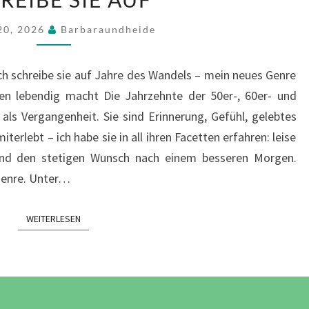
SICH
20, 2026
Barbaraundheide
SELBST
–
 ich schreibe sie auf Jahre des Wandels – mein neues Genre
UND
n lebendig macht Die Jahrzehnte der 50er-, 60er- und
ICH
als Vergangenheit. Sie sind Erinnerung, Gefühl, gelebtes
SCHREIBE
iterlebt – ich habe sie in all ihren Facetten erfahren: leise
SIE
nd den stetigen Wunsch nach einem besseren Morgen.
AUF
Genre. Unter…
WEITERLESEN
WEITERLESEN