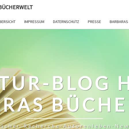
 BÜCHERWELT
BERSICHT
IMPRESSUM
DATERNSCHUTZ
PRESSE
BARBARAS 
TUR-BLOG 
RAS BÜCH
ücher-Recherche-Autorenleben-Ne