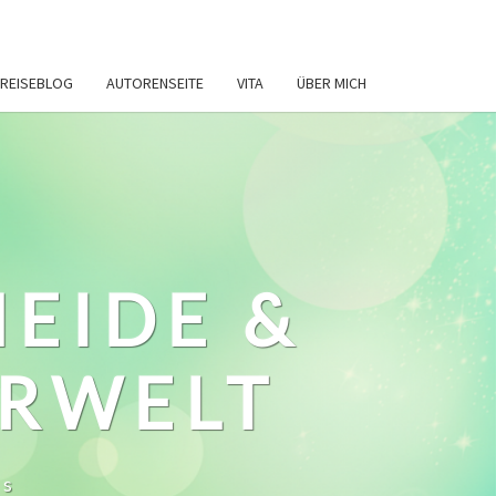
REISEBLOG
AUTORENSEITE
VITA
ÜBER MICH
HEIDE &
ERWELT
ws