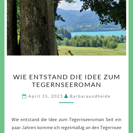
WIE
WIE ENTSTAND DIE IDEE ZUM
ENTSTAND
TEGERNSEEROMAN
DIE
IDEE
April 15, 2023
Barbaraundheide
ZUM
TEGERNSEEROMAN
Wie entstand die Idee zum Tegernseeroman Seit ein
paar Jahren komme ich regelmäßig an den Tegernsee