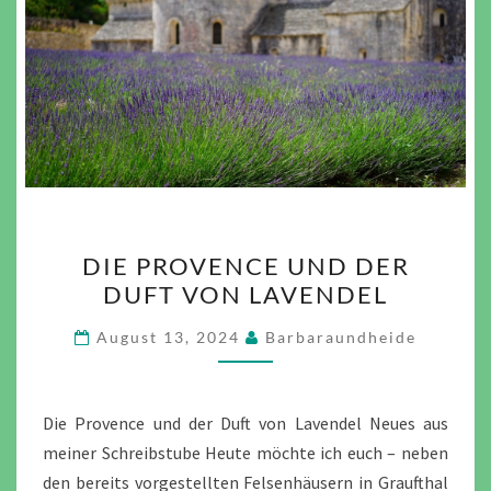
DIE
DIE PROVENCE UND DER
PROVENCE
DUFT VON LAVENDEL
UND
DER
August 13, 2024
Barbaraundheide
DUFT
VON
LAVENDEL
Die Provence und der Duft von Lavendel Neues aus
meiner Schreibstube Heute möchte ich euch – neben
den bereits vorgestellten Felsenhäusern in Graufthal