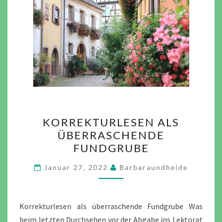
KORREKTURLESEN
KORREKTURLESEN ALS
ALS
ÜBERRASCHENDE
ÜBERRASCHENDE
FUNDGRUBE
FUNDGRUBE
Januar 27, 2022
Barbaraundheide
Korrekturlesen als überraschende Fundgrube Was
beim letzten Durchsehen vor der Abgabe ins Lektorat