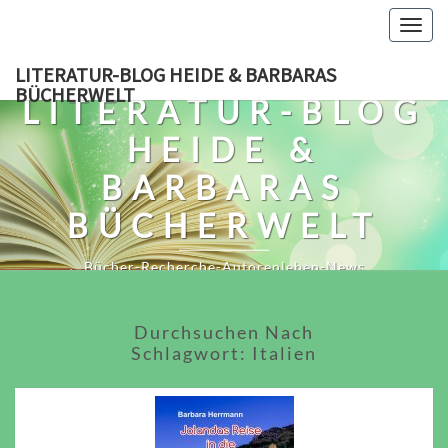
Skip
Togg
to
navig
content
LITERATUR-BLOG HEIDE & BARBARAS
BÜCHERWELT
LITERATUR-BLOG
HEIDE &
BARBARAS
BÜCHERWELT
Bücher-Recherche-Autorenleben-News
Durchsuchen Nach
Schlagwort:
Italien