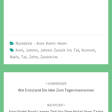
Rückblick - Anni Kehrt Heim
Anni
,
Jahren
,
Jahren Zurück Ins Tal
,
Kommt
,
Nach
,
Tal
,
Zehn
,
Zurück.ins
Beitragsnavigation
VORHERIGER
Wie Entstand Die Idee Zum Tegernseeroman
NÄCHSTER
Anni Steht Nach Langer Zeit Vor Dem Hotel Ihrer Tante