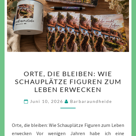
ORTE,
ORTE, DIE BLEIBEN: WIE
DIE
SCHAUPLÄTZE FIGUREN ZUM
BLEIBEN:
LEBEN ERWECKEN
WIE
SCHAUPLÄTZE
Juni 10, 2026
Barbaraundheide
FIGUREN
ZUM
LEBEN
Orte, die bleiben: Wie Schauplätze Figuren zum Leben
ERWECKEN
erwecken Vor wenigen Jahren habe ich eine