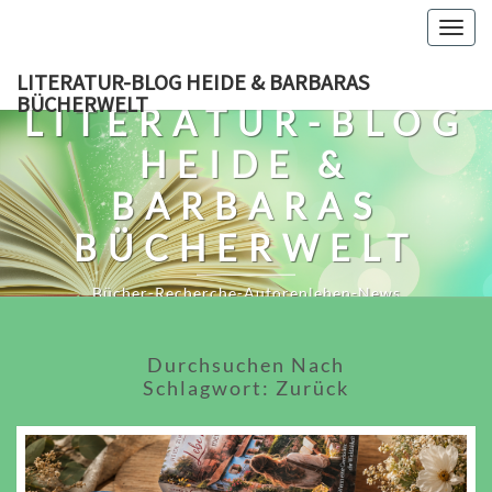
Skip
Togg
to
navig
content
LITERATUR-BLOG HEIDE & BARBARAS
BÜCHERWELT
LITERATUR-BLOG
HEIDE &
BARBARAS
BÜCHERWELT
Bücher-Recherche-Autorenleben-News
Durchsuchen Nach
Schlagwort:
Zurück