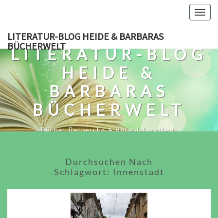
Skip
Togg
to
navig
content
LITERATUR-BLOG HEIDE & BARBARAS
BÜCHERWELT
LITERATUR-BLOG
HEIDE &
BARBARAS
BÜCHERWELT
Bücher-Recherche-Autorenleben-News
Durchsuchen Nach
Schlagwort:
Innenstadt