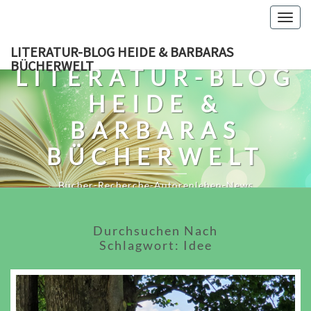
Skip
Togg
to
navig
content
LITERATUR-BLOG HEIDE & BARBARAS
BÜCHERWELT
LITERATUR-BLOG
HEIDE &
BARBARAS
BÜCHERWELT
Bücher-Recherche-Autorenleben-News
Durchsuchen Nach
Schlagwort:
Idee