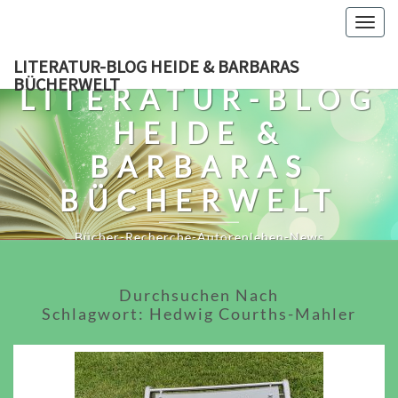
Skip
Togg
to
navig
content
LITERATUR-BLOG HEIDE & BARBARAS
BÜCHERWELT
LITERATUR-BLOG
HEIDE &
BARBARAS
BÜCHERWELT
Bücher-Recherche-Autorenleben-News
Durchsuchen Nach
Schlagwort:
Hedwig Courths-Mahler