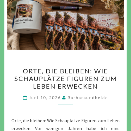
ORTE,
ORTE, DIE BLEIBEN: WIE
DIE
SCHAUPLÄTZE FIGUREN ZUM
BLEIBEN:
LEBEN ERWECKEN
WIE
SCHAUPLÄTZE
Juni 10, 2026
Barbaraundheide
FIGUREN
ZUM
LEBEN
Orte, die bleiben: Wie Schauplätze Figuren zum Leben
ERWECKEN
erwecken Vor wenigen Jahren habe ich eine