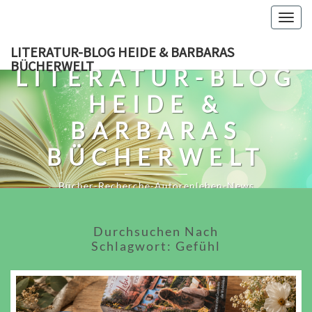
Skip
Togg
to
navig
content
LITERATUR-BLOG HEIDE & BARBARAS
BÜCHERWELT
LITERATUR-BLOG
HEIDE &
BARBARAS
BÜCHERWELT
Bücher-Recherche-Autorenleben-News
Durchsuchen Nach
Schlagwort:
Gefühl