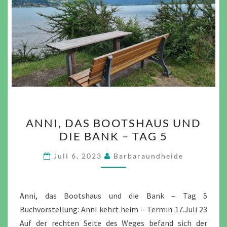
ANNI,
ANNI, DAS BOOTSHAUS UND
DAS
DIE BANK – TAG 5
BOOTSHAUS
UND
Juli 6, 2023
Barbaraundheide
DIE
BANK
–
Anni, das Bootshaus und die Bank – Tag 5
TAG
Buchvorstellung: Anni kehrt heim – Termin 17.Juli 23
5
Auf der rechten Seite des Weges befand sich der