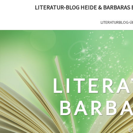
Skip
LITERATUR-BLOG HEIDE & BARBARAS
to
content
LITERATURBLOG-Ü
LITERA
BARBA
B