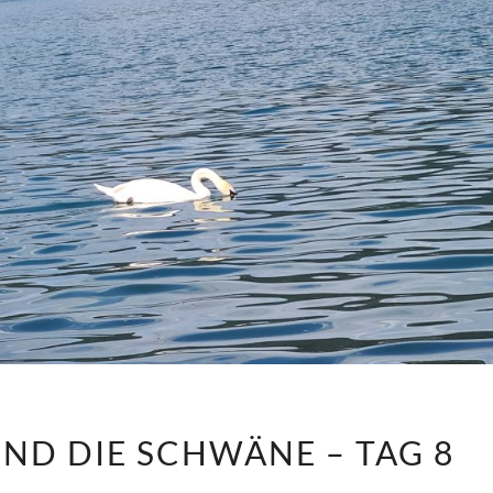
ANNI,
UND DIE SCHWÄNE – TAG 8
DER
SEE