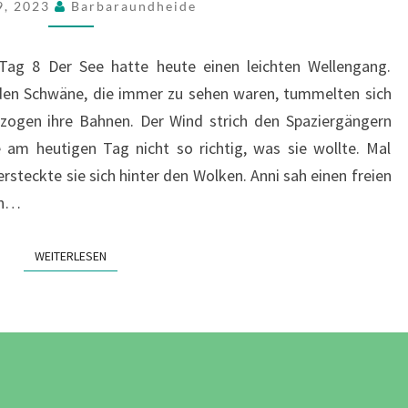
 9, 2023
Barbaraundheide
UND
DIE
Tag 8 Der See hatte heute einen leichten Wellengang.
SCHWÄNE
iden Schwäne, die immer zu sehen waren, tummelten sich
–
ogen ihre Bahnen. Der Wind strich den Spaziergängern
TAG
 am heutigen Tag nicht so richtig, was sie wollte. Mal
8
steckte sie sich hinter den Wolken. Anni sah einen freien
en…
WEITERLESEN
WEITERLESEN