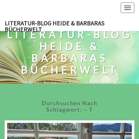
Skip
Togg
to
navig
content
LITERATUR-BLOG HEIDE & BARBARAS
BÜCHERWELT
LITERATUR-BLOG
HEIDE &
BARBARAS
BÜCHERWELT
Bücher-Recherche-Autorenleben-News
Durchsuchen Nach
Schlagwort:
– T