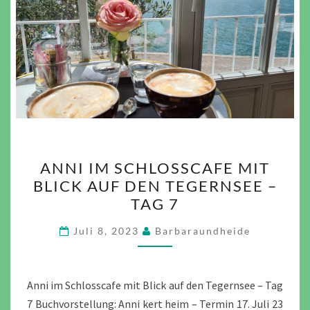
ANNI
ANNI IM SCHLOSSCAFE MIT
IM
BLICK AUF DEN TEGERNSEE –
SCHLOSSCAFE
TAG 7
MIT
BLICK
Juli 8, 2023
Barbaraundheide
AUF
DEN
TEGERNSEE
Anni im Schlosscafe mit Blick auf den Tegernsee – Tag
–
7 Buchvorstellung: Anni kert heim – Termin 17. Juli 23