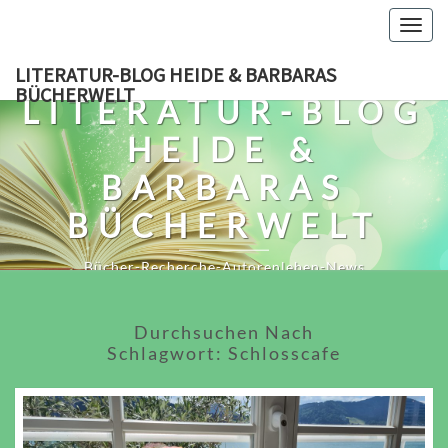
Skip
Togg
to
navig
content
LITERATUR-BLOG HEIDE & BARBARAS
BÜCHERWELT
LITERATUR-BLOG
HEIDE &
BARBARAS
BÜCHERWELT
Bücher-Recherche-Autorenleben-News
Durchsuchen Nach
Schlagwort:
Schlosscafe