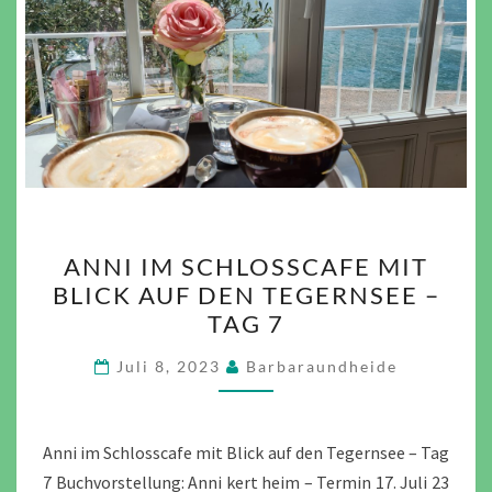
ANNI
ANNI IM SCHLOSSCAFE MIT
IM
BLICK AUF DEN TEGERNSEE –
SCHLOSSCAFE
TAG 7
MIT
BLICK
Juli 8, 2023
Barbaraundheide
AUF
DEN
TEGERNSEE
Anni im Schlosscafe mit Blick auf den Tegernsee – Tag
–
7 Buchvorstellung: Anni kert heim – Termin 17. Juli 23