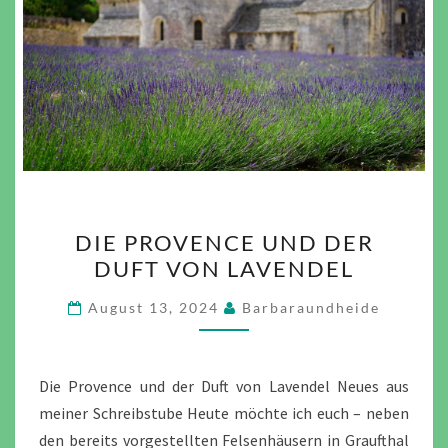
DIE
DIE PROVENCE UND DER
PROVENCE
DUFT VON LAVENDEL
UND
DER
August 13, 2024
Barbaraundheide
DUFT
VON
LAVENDEL
Die Provence und der Duft von Lavendel Neues aus
meiner Schreibstube Heute möchte ich euch – neben
den bereits vorgestellten Felsenhäusern in Graufthal