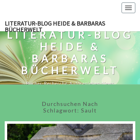
Skip
Togg
to
navig
content
LITERATUR-BLOG HEIDE & BARBARAS
BÜCHERWELT
LITERATUR-BLOG
HEIDE &
BARBARAS
BÜCHERWELT
Bücher-Recherche-Autorenleben-News
Durchsuchen Nach
Schlagwort:
Sault