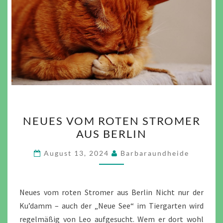
NEUES
NEUES VOM ROTEN STROMER
VOM
AUS BERLIN
ROTEN
STROMER
August 13, 2024
Barbaraundheide
AUS
BERLIN
Neues vom roten Stromer aus Berlin Nicht nur der
Ku’damm – auch der „Neue See“ im Tiergarten wird
regelmäßig von Leo aufgesucht. Wem er dort wohl