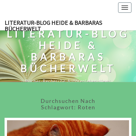
Skip
Togg
to
navig
content
LITERATUR-BLOG HEIDE & BARBARAS
BÜCHERWELT
LITERATUR-BLOG
HEIDE &
BARBARAS
BÜCHERWELT
Bücher-Recherche-Autorenleben-News
Durchsuchen Nach
Schlagwort:
Roten