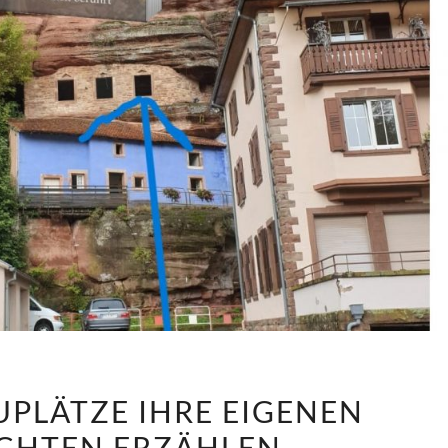
WENN
PLÄTZE IHRE EIGENEN
SCHAUPLÄTZE
CHTEN ERZÄHLEN
IHRE