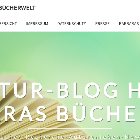
 BÜCHERWELT
BERSICHT
IMPRESSUM
DATERNSCHUTZ
PRESSE
BARBARAS 
TUR-BLOG 
RAS BÜCH
ücher-Recherche-Autorenleben-Ne