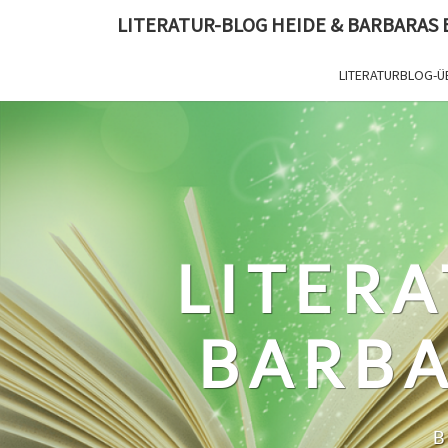
Skip
LITERATUR-BLOG HEIDE & BARBARAS
to
content
LITERATURBLOG-Ü
LITERA
BARBA
B