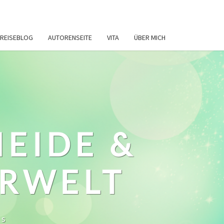
REISEBLOG
AUTORENSEITE
VITA
ÜBER MICH
HEIDE &
ERWELT
ws