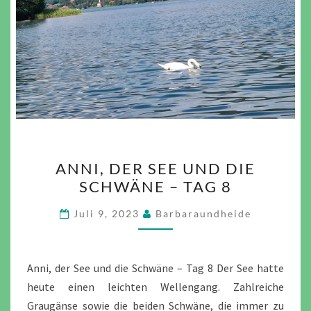
ANNI,
ANNI, DER SEE UND DIE
DER
SCHWÄNE – TAG 8
SEE
UND
Juli 9, 2023
Barbaraundheide
DIE
SCHWÄNE
–
Anni, der See und die Schwäne – Tag 8 Der See hatte
TAG
heute einen leichten Wellengang. Zahlreiche
8
Graugänse sowie die beiden Schwäne, die immer zu