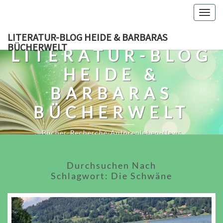
Skip
Togg
to
navig
content
LITERATUR-BLOG HEIDE & BARBARAS
BÜCHERWELT
LITERATUR-BLOG
HEIDE &
BARBARAS
BÜCHERWELT
Bücher-Recherche-Autorenleben-News
Durchsuchen Nach
Schlagwort:
Die Schwäne