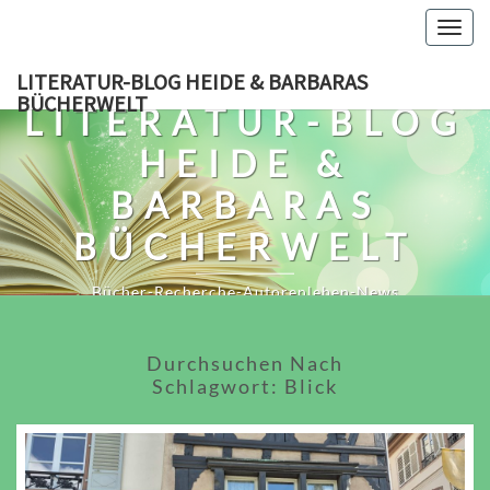
Skip
Togg
to
navig
content
LITERATUR-BLOG HEIDE & BARBARAS
BÜCHERWELT
LITERATUR-BLOG
HEIDE &
BARBARAS
BÜCHERWELT
Bücher-Recherche-Autorenleben-News
Durchsuchen Nach
Schlagwort:
Blick