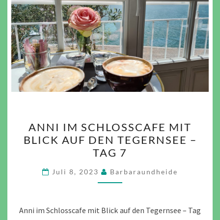
ANNI
ANNI IM SCHLOSSCAFE MIT
IM
BLICK AUF DEN TEGERNSEE –
SCHLOSSCAFE
TAG 7
MIT
BLICK
Juli 8, 2023
Barbaraundheide
AUF
DEN
TEGERNSEE
Anni im Schlosscafe mit Blick auf den Tegernsee – Tag