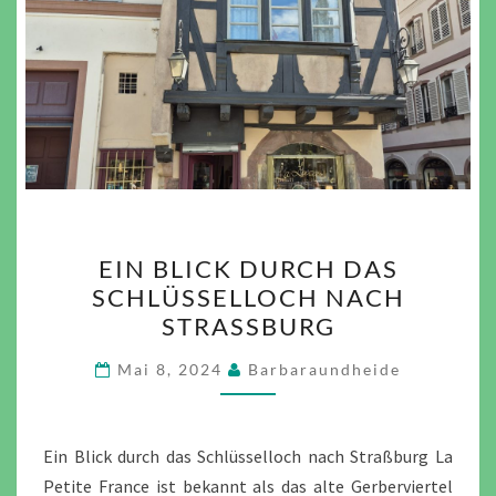
EIN
EIN BLICK DURCH DAS
BLICK
SCHLÜSSELLOCH NACH
DURCH
STRASSBURG
DAS
SCHLÜSSELLOCH
Mai 8, 2024
Barbaraundheide
NACH
STRASSBURG
Ein Blick durch das Schlüsselloch nach Straßburg La
Petite France ist bekannt als das alte Gerberviertel