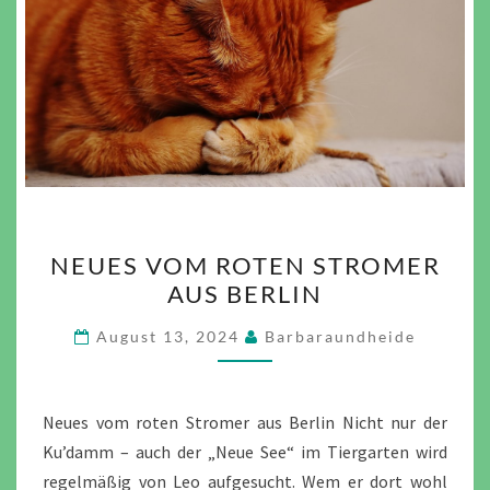
NEUES
NEUES VOM ROTEN STROMER
VOM
AUS BERLIN
ROTEN
STROMER
August 13, 2024
Barbaraundheide
AUS
BERLIN
Neues vom roten Stromer aus Berlin Nicht nur der
Ku’damm – auch der „Neue See“ im Tiergarten wird
regelmäßig von Leo aufgesucht. Wem er dort wohl