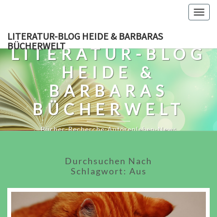
Skip
Togg
to
navig
content
LITERATUR-BLOG HEIDE & BARBARAS
BÜCHERWELT
LITERATUR-BLOG
HEIDE &
BARBARAS
BÜCHERWELT
Bücher-Recherche-Autorenleben-News
Durchsuchen Nach
Schlagwort:
Aus