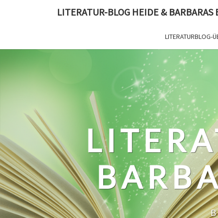
Skip
LITERATUR-BLOG HEIDE & BARBARAS
to
content
LITERATURBLOG-Ü
LITERA
BARBA
B