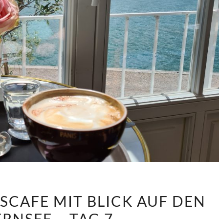
ANNI
SCAFE MIT BLICK AUF DEN
IM
RNSEE – TAG 7
SCHLOSSCAFE