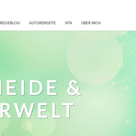
REISEBLOG
AUTORENSEITE
VITA
ÜBER MICH
HEIDE &
ERWELT
ws