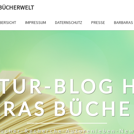
 BÜCHERWELT
BERSICHT
IMPRESSUM
DATERNSCHUTZ
PRESSE
BARBARAS 
TUR-BLOG 
RAS BÜCH
ücher-Recherche-Autorenleben-Ne