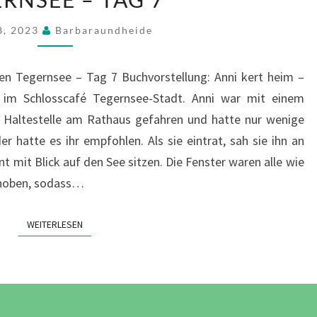
MIT
 8, 2023
Barbaraundheide
BLICK
AUF
den Tegernsee – Tag 7 Buchvorstellung: Anni kert heim –
DEN
h im Schlosscafé Tegernsee-Stadt. Anni war mit einem
TEGERNSEE
ur Haltestelle am Rathaus gefahren und hatte nur wenige
–
 hatte es ihr empfohlen. Als sie eintrat, sah sie ihn an
TAG
t mit Blick auf den See sitzen. Die Fenster waren alle wie
7
hoben, sodass…
WEITERLESEN
WEITERLESEN