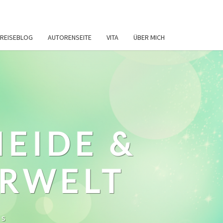
REISEBLOG
AUTORENSEITE
VITA
ÜBER MICH
HEIDE &
ERWELT
ws