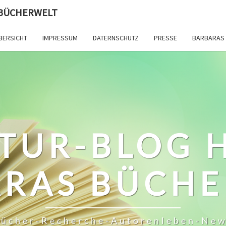
 BÜCHERWELT
BERSICHT
IMPRESSUM
DATERNSCHUTZ
PRESSE
BARBARAS 
TUR-BLOG 
RAS BÜCH
ücher-Recherche-Autorenleben-Ne