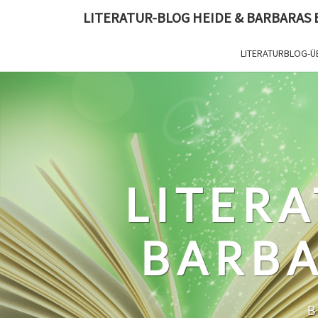
Skip
LITERATUR-BLOG HEIDE & BARBARAS
to
content
LITERATURBLOG-Ü
LITERA
BARBA
B