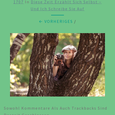
1707
In
Diese Zeit Erzählt Sich Selbst –
Und Ich Schreibe Sie Auf
← VORHERIGES
/
Sowohl Kommentare Als Auch Trackbacks Sind
Derzeit Geschlossen.