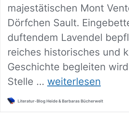
majestätischen Mont Vento
Dörfchen Sault. Eingebette
duftendem Lavendel bepfla
reiches historisches und k
Geschichte begleiten wird
Die
Stelle …
weiterlesen
Provence
und
der
Literatur-Blog Heide & Barbaras Bücherwelt
Duft
von
Lavendel